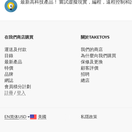
最新高科技產品！ 嘗試虛擬現實，編程，遠程控制和
在我們商店購買
關於TAKETOYS
運送及付款
我們的商店
目錄
為什麼向我們購買
最新產品
保修及更換
特價
顧客評價
品牌
招聘
網誌
總店
會員積分計劃
註冊
/
登入
EN
简体
USD
美國
私隱政策