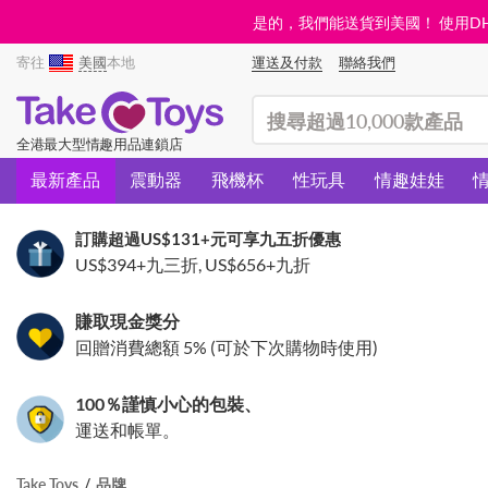
是的，我們能送貨到美國！ 使用DHL需
寄往
美國
本地
運送及付款
聯絡我們
(search)
全港最大型情趣用品連鎖店
最新產品
震動器
飛機杯
性玩具
情趣娃娃
訂購超過
US$131
+元可享九五折優惠
US$394
+九三折,
US$656
+九折
賺取現金獎分
回贈消費總額 5% (可於下次購物時使用)
100％謹慎小心的包裝、
運送和帳單。
Take Toys
品牌