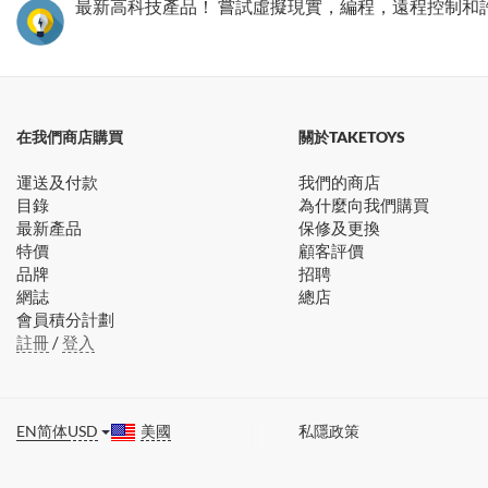
最新高科技產品！ 嘗試虛擬現實，編程，遠程控制和
在我們商店購買
關於TAKETOYS
運送及付款
我們的商店
目錄
為什麼向我們購買
最新產品
保修及更換
特價
顧客評價
品牌
招聘
網誌
總店
會員積分計劃
註冊
/
登入
EN
简体
USD
美國
私隱政策