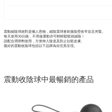
震動縮陰球絕對是懶人恩物，縮陰震球會刺激陰壁收窄並且夾緊。
每天使用30分鐘，不用做運動亦可輕輕鬆鬆就縮陰！
請配合潤滑劑使用，方便伸入陰道及防止拉鬆皮膚。
最好的震動收陰球包括以下品牌為你完美呈現。
震動收陰球中最暢銷的產品