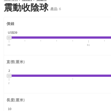
震動收陰球
產品:
6
價錢
US$39
39
61
直徑(厘米)
2
2
長度(厘米)
10