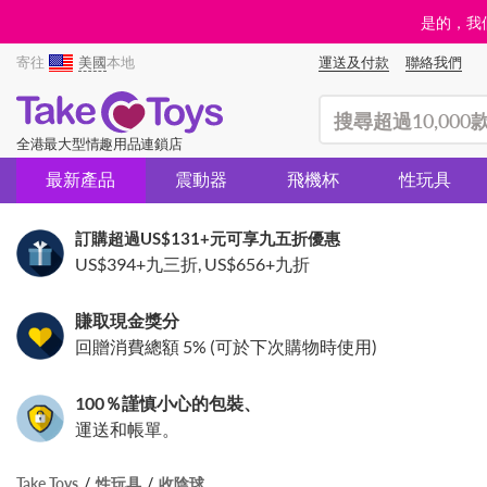
是的，我們
寄往
美國
本地
運送及付款
聯絡我們
(search)
全港最大型情趣用品連鎖店
最新產品
震動器
飛機杯
性玩具
訂購超過
US$131
+元可享九五折優惠
US$394
+九三折,
US$656
+九折
賺取現金獎分
回贈消費總額 5% (可於下次購物時使用)
100％謹慎小心的包裝、
運送和帳單。
Take Toys
性玩具
收陰球