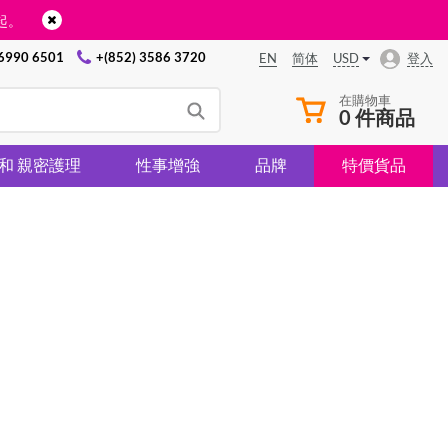
起。
 6990 6501
+(852) 3586 3720
USD
登入
EN
简体
在購物車
0 件商品
 和 親密護理
性事增強
品牌
特價貨品