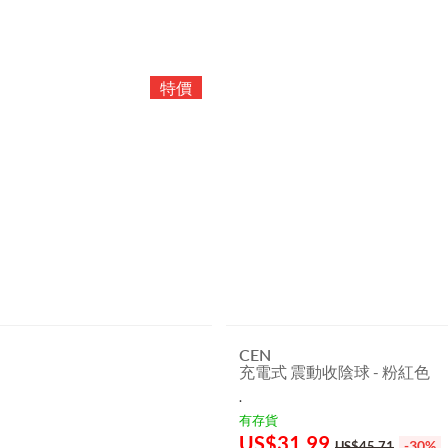
CEN
充電式 震動收陰球 - 粉紅色
.
有存貨
US$
31.99
-30%
US$45.71