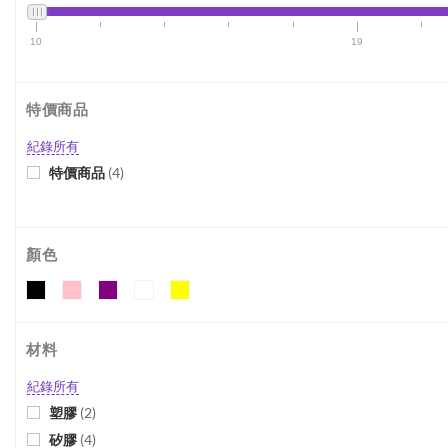
10
19
特價商品
紀錄所有
特價商品
(
4
)
顏色
材料
紀錄所有
塑膠
(
2
)
矽膠
(
4
)