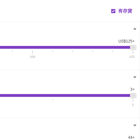
有存貨
US$125+
104
125
3+
3
44+