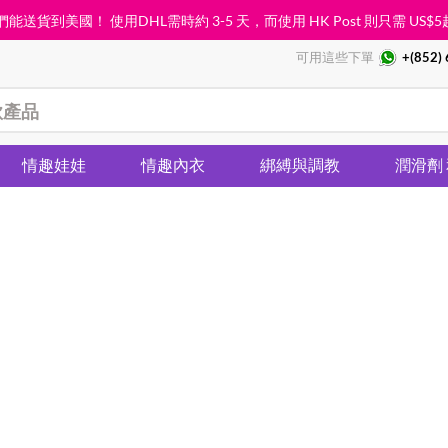
能送貨到美國！ 使用DHL需時約 3-5 天，而使用 HK Post 則只需
US$5
可用這些下單
+(852)
情趣娃娃
情趣內衣
綁縛與調教
潤滑劑