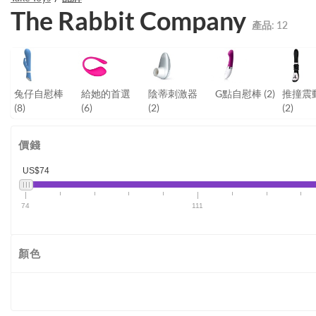
The Rabbit Company
產品:
12
兔仔自慰棒
給她的首選
陰蒂刺激器
G點自慰棒
(2)
推撞震
(8)
(6)
(2)
(2)
價錢
US$74
74
111
顏色