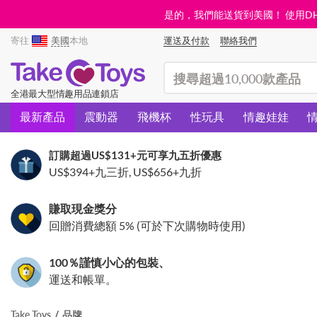
是的，我們能送貨到美國！ 使用DHL需
寄往
美國
本地
運送及付款
聯絡我們
(search)
全港最大型情趣用品連鎖店
最新產品
震動器
飛機杯
性玩具
情趣娃娃
訂購超過
US$131
+元可享九五折優惠
US$394
+九三折,
US$656
+九折
賺取現金獎分
回贈消費總額 5% (可於下次購物時使用)
100％謹慎小心的包裝、
運送和帳單。
Take Toys
品牌