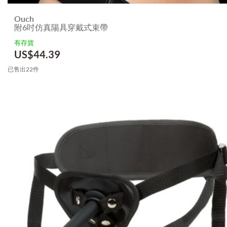
Ouch
附6吋仿真陽具穿戴式束帶
有存貨
US$
44.39
已售出22件