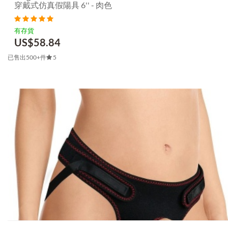
穿戴式仿真假陽具 6'' - 肉色
有存貨
US$
58.84
已售出500+件
5