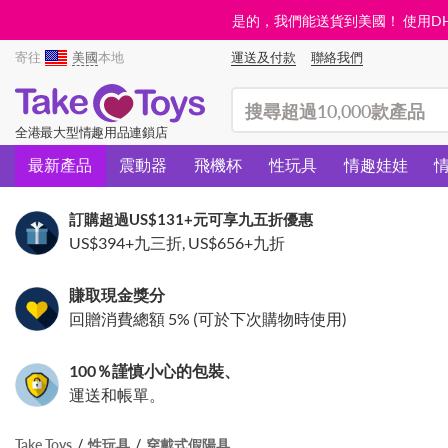
是的，我們能送貨到美國！ 使用DHL需
寄往
美國
本地
運送及付款
聯絡我們
(search)
全港最大型情趣用品連鎖店
最新產品
震動器
飛機杯
性玩具
情趣娃娃
訂購超過
US$131
+元可享九五折優惠
US$394
+九三折,
US$656
+九折
賺取現金獎分
回贈消費總額 5% (可於下次購物時使用)
100％謹慎小心的包裝、
運送和帳單。
Take Toys
性玩具
穿戴式假陽具