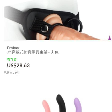
Erokay
7" 穿戴式仿真陽具束帶 - 肉色
有存貨
US$
28.63
已售出76件