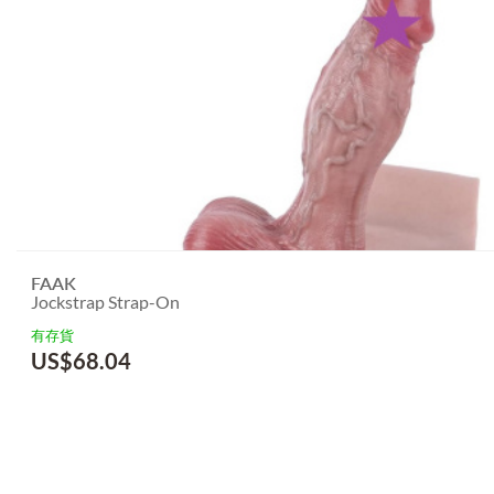
FAAK
Jockstrap Strap-On
有存貨
US$
68.04