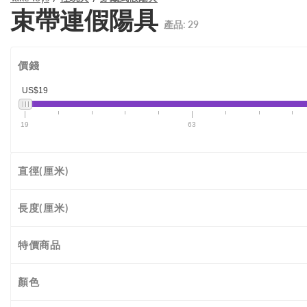
束帶連假陽具
產品:
29
價錢
US$19
19
63
直徑(厘米)
長度(厘米)
特價商品
顏色