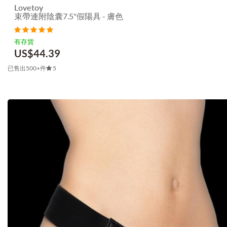
Lovetoy
束帶連附陰囊7.5"假陽具 - 膚色
有存貨
US$
44.39
已售出500+件
5