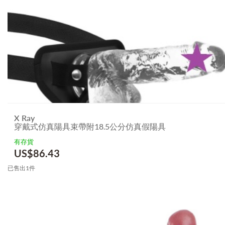
X Ray
穿戴式仿真陽具束帶附18.5公分仿真假陽具
有存貨
US$
86.43
已售出1件