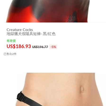
Creature Cocks
地獄獵犬假陽具短褲- 黑/紅色
有存貨
US$
186.93
-5%
US$196.77
已售出2件