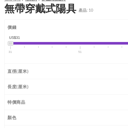
無帶穿戴式陽具
產品:
10
價錢
US$31
31
51
直徑(厘米)
長度(厘米)
特價商品
顏色