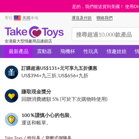
是的，我們能送貨到美國！ 使用DHL需
寄往
美國
本地
運送及付款
聯絡我們
(search)
全港最大型情趣用品連鎖店
最新產品
震動器
飛機杯
性玩具
情趣娃娃
訂購超過
US$131
+元可享九五折優惠
US$394
+九三折,
US$656
+九折
賺取現金獎分
回贈消費總額 5% (可於下次購物時使用)
100％謹慎小心的包裝、
運送和帳單。
Take Toys
性玩具
穿戴式假陽具