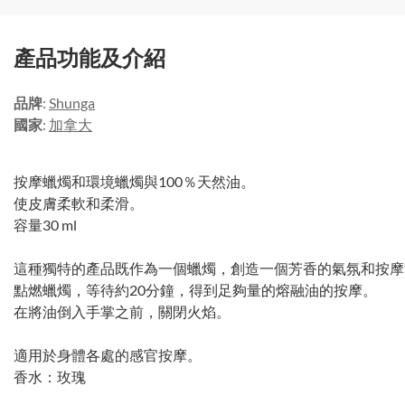
產品功能及介紹
品牌
:
Shunga
國家
:
加拿大
按摩蠟燭和環境蠟燭與100％天然油。
使皮膚柔軟和柔滑。
容量30 ml
這種獨特的產品既作為一個蠟燭，創造一個芳香的氣氛和按摩
點燃蠟燭，等待約20分鐘，得到足夠量的熔融油的按摩。
在將油倒入手掌之前，關閉火焰。
適用於身體各處的感官按摩。
香水：玫瑰