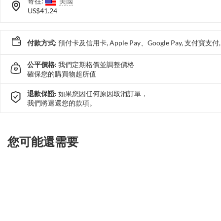
寄往:
美國
US$41.24
付款方式
: 預付卡及信用卡, Apple Pay、Google Pay, 支付寶
公平價格:
我們定期格價並調整價格
確保您的購買物超所值
退款保證:
如果您因任何原因取消訂單，
我們將退還您的款項。
您可能還需要