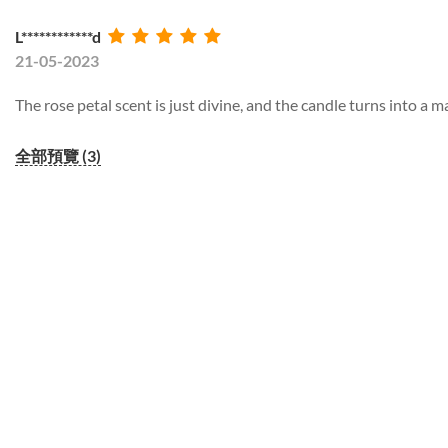
L************d
21-05-2023
The rose petal scent is just divine, and the candle turns into a ma
全部預覽 (3)