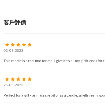
客戶評價
03-09-2023
This candle is a real find for me! I give it to all my girlfriends for
25-05-2023
Perfect for a gift - as massage oil or as a candle, smells really go