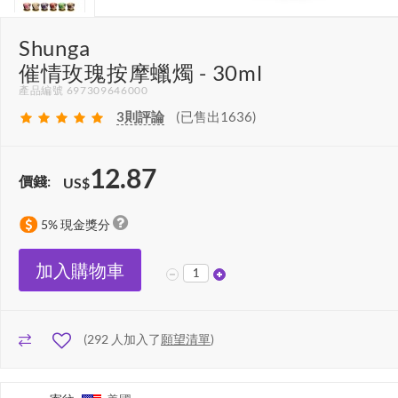
Shunga
催情玫瑰按摩蠟燭 - 30ml
產品編號 697309646000
3
則評論
(已售出1636)
12.87
價錢:
US$
5% 現金獎分
加入購物車
(
292
人加入了
願望清單
)