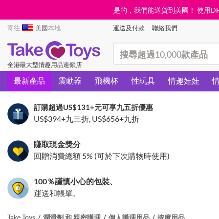
是的，我們能送貨到美國！ 使用DHL需
寄往
美國
本地
運送及付款
聯絡我們
(search)
全港最大型情趣用品連鎖店
最新產品
震動器
飛機杯
性玩具
情趣娃娃
訂購超過
US$131
+元可享九五折優惠
US$394
+九三折,
US$656
+九折
賺取現金獎分
回贈消費總額 5% (可於下次購物時使用)
100％謹慎小心的包裝、
運送和帳單。
Take Toys
潤滑劑 和 親密護理
個人護理用品
按摩用品