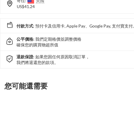
寄往:
美國
US$41.24
付款方式
: 預付卡及信用卡, Apple Pay、Google Pay, 支付寶
公平價格:
我們定期格價並調整價格
確保您的購買物超所值
退款保證:
如果您因任何原因取消訂單，
我們將退還您的款項。
您可能還需要