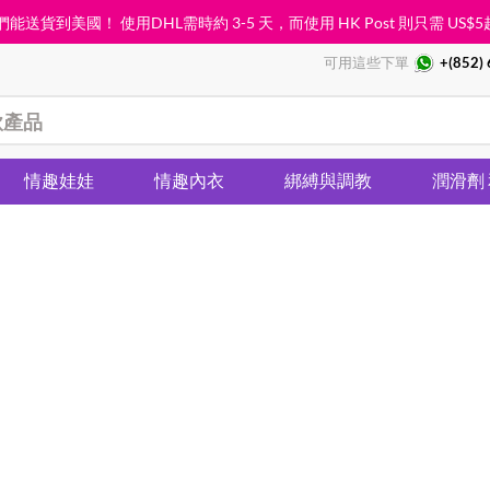
能送貨到美國！ 使用DHL需時約 3-5 天，而使用 HK Post 則只需
US$5
可用這些下單
+(852)
情趣娃娃
情趣內衣
綁縛與調教
潤滑劑