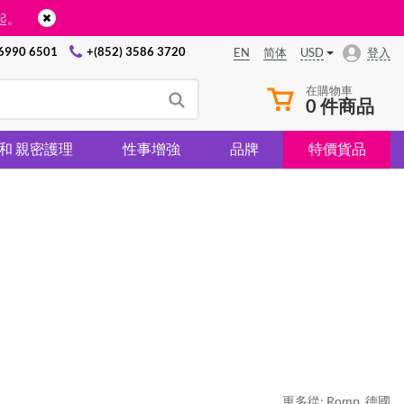
起。
 6990 6501
+(852) 3586 3720
USD
登入
EN
简体
在購物車
0 件商品
 和 親密護理
性事增強
品牌
特價貨品
更多從:
Romp
,
德國