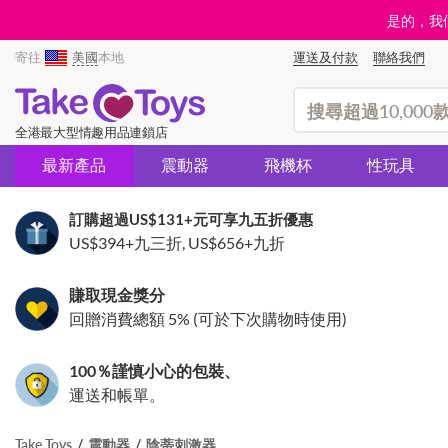
是的，我們
寄往
美國
本地
運送及付款
聯絡我們
(search)
全港最大型情趣用品連鎖店
最新產品
震動器
飛機杯
性玩具
訂購超過
US$131
+元可享九五折優惠
US$394
+九三折,
US$656
+九折
賺取現金獎分
回贈消費總額 5% (可於下次購物時使用)
100％謹慎小心的包裝、
運送和帳單。
Take Toys
震動器
陰蒂刺激器