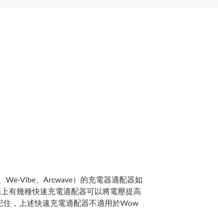
r、We-Vibe、Arcwave）的充電器適配器如
。 市場上有幾種快速充電適配器可以將電壓提高
 請記住，上述快速充電適配器不適用於Wow