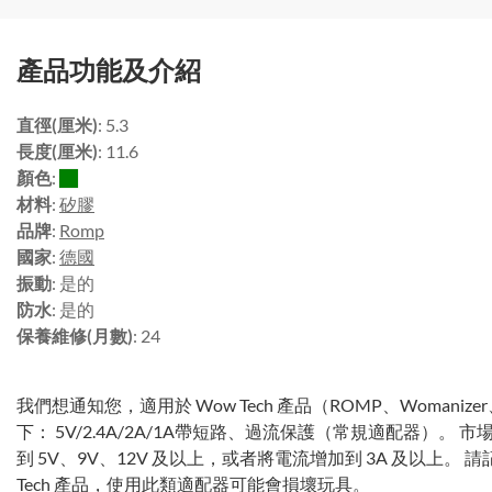
產品功能及介紹
直徑(厘米)
: 5.3
長度(厘米)
: 11.6
顏色
:
材料
:
矽膠
品牌
:
Romp
國家
:
德國
振動
: 是的
防水
: 是的
保養維修(月數)
: 24
我們想通知您，適用於 Wow Tech 產品（ROMP、Womanize
下： 5V/2.4A/2A/1A帶短路、過流保護（常規適配器）
到 5V、9V、12V 及以上，或者將電流增加到 3A 及以上。
Tech 產品，使用此類適配器可能會損壞玩具。