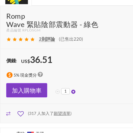
Romp
Wave 緊貼陰部震動器 - 綠色
產品編號 RPLOSGM
2
則評論
(已售出220)
36.51
價錢:
US$
5% 現金獎分
加入購物車
(
317
人加入了
願望清單
)