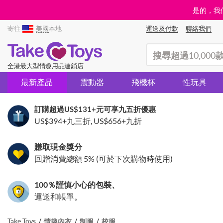
是的，我們
寄往
美國
本地
運送及付款
聯絡我們
(search)
全港最大型情趣用品連鎖店
最新產品
震動器
飛機杯
性玩具
訂購超過
US$131
+元可享九五折優惠
US$394
+九三折,
US$656
+九折
賺取現金獎分
回贈消費總額 5% (可於下次購物時使用)
100％謹慎小心的包裝、
運送和帳單。
Take Toys
情趣內衣
制服
校服