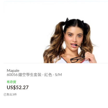
Mapale
60056 鏤空學生套裝 - 紅色 - S/M
有存貨
US$
52.27
已售出3件