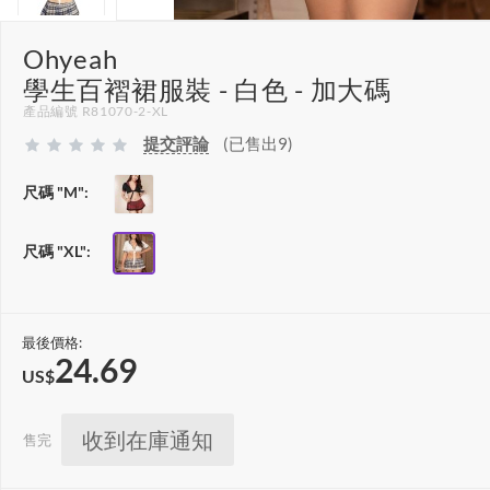
Ohyeah
學生百褶裙服裝 - 白色 - 加大碼
產品編號 R81070-2-XL
提交評論
(已售出9)
尺碼 "M":
尺碼 "XL":
最後價格:
24.69
US$
收到在庫通知
售完