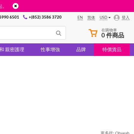
起。
 6990 6501
+(852) 3586 3720
USD
登入
EN
简体
在購物車
0 件商品
 和 親密護理
性事增強
品牌
特價貨品
更多從:
Ohyeah