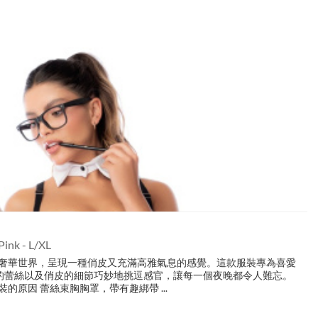
Pink - L/XL
 學生妹裝的奢華世界，呈現一種俏皮又充滿高雅氣息的感覺。這款服裝專為喜愛
的蕾絲以及俏皮的細節巧妙地挑逗感官，讓每一個夜晚都令人難忘。
學生妹裝的原因 蕾絲束胸胸罩，帶有趣綁帶 ...