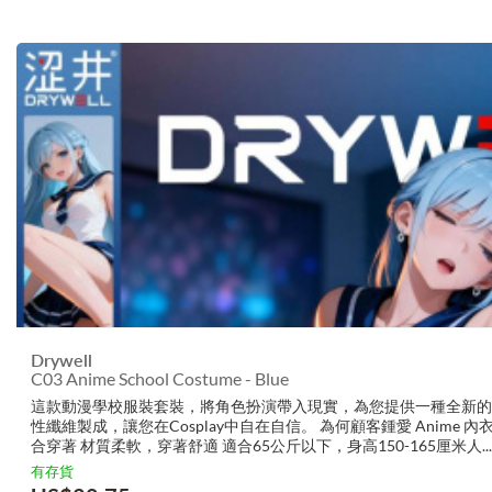
Drywell
C03 Anime School Costume - Blue
這款動漫學校服裝套裝，將角色扮演帶入現實，為您提供一種全新
性纖維製成，讓您在Cosplay中自在自信。 為何顧客鍾愛 Anime 
合穿著 材質柔軟，穿著舒適 適合65公斤以下，身高150-165厘米人...
有存貨