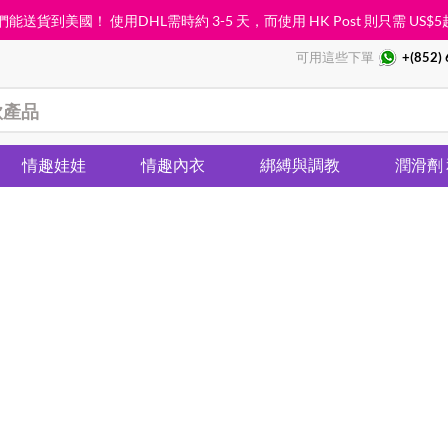
能送貨到美國！ 使用DHL需時約 3-5 天，而使用 HK Post 則只需
US$5
可用這些下單
+(852)
情趣娃娃
情趣內衣
綁縛與調教
潤滑劑