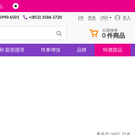
起。
 6990 6501
+(852) 3586 3720
USD
登入
EN
简体
在購物車
0 件商品
 和 親密護理
性事增強
品牌
特價貨品
更多從:
NPG
,
日本