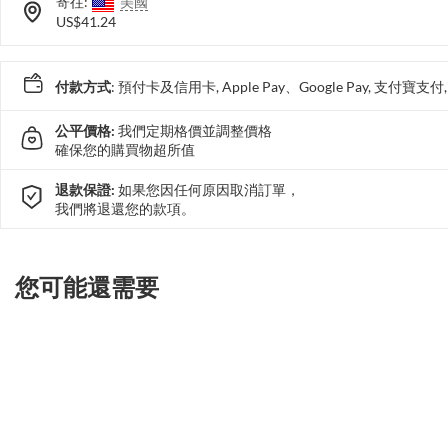
寄往:
美國
US$41.24
付款方式
: 預付卡及信用卡, Apple Pay、Google Pay, 支付寶
公平價格:
我們定期格價並調整價格
確保您的購買物超所值
退款保證:
如果您因任何原因取消訂單，
我們將退還您的款項。
您可能還需要