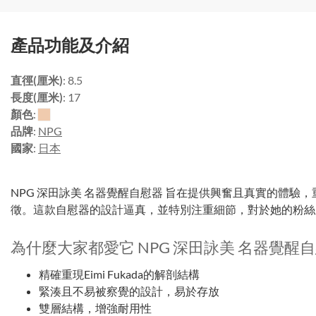
產品功能及介紹
直徑(厘米)
: 8.5
長度(厘米)
: 17
顏色
:
品牌
:
NPG
國家
:
日本
NPG 深田詠美 名器覺醒自慰器 旨在提供興奮且真實的體驗，重現
徵。這款自慰器的設計逼真，並特別注重細節，對於她的粉絲
為什麼大家都愛它 NPG 深田詠美 名器覺醒
精確重現Eimi Fukada的解剖結構
緊湊且不易被察覺的設計，易於存放
雙層結構，增強耐用性