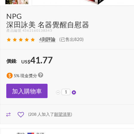
NPG
深田詠美 名器覺醒自慰器
產品編號 4562160138345
4
則評論
(已售出820)
41.77
價錢:
US$
5% 現金獎分
加入購物車
(
208
人加入了
願望清單
)