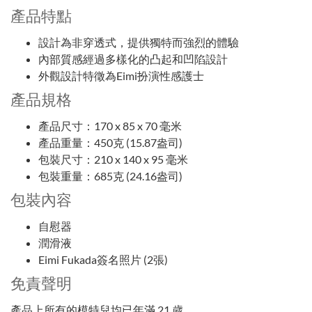
產品特點
設計為非穿透式，提供獨特而強烈的體驗
內部質感經過多樣化的凸起和凹陷設計
外觀設計特徵為Eimi扮演性感護士
產品規格
產品尺寸：170 x 85 x 70 毫米
產品重量：450克 (15.87盎司)
包裝尺寸：210 x 140 x 95 毫米
包裝重量：685克 (24.16盎司)
包裝內容
自慰器
潤滑液
Eimi Fukada簽名照片 (2張)
免責聲明
產品上所有的模特兒均已年滿 21 歲。