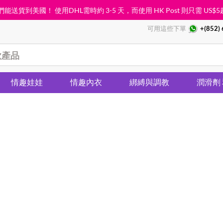
能送貨到美國！ 使用DHL需時約 3-5 天，而使用 HK Post 則只需
US$5
可用這些下單
+(852)
情趣娃娃
情趣內衣
綁縛與調教
潤滑劑