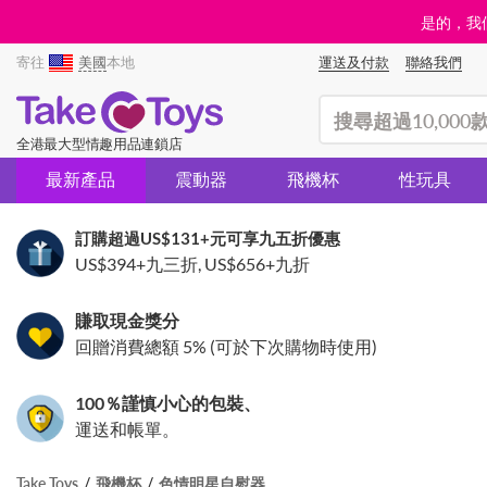
是的，我們
寄往
美國
本地
運送及付款
聯絡我們
(search)
全港最大型情趣用品連鎖店
最新產品
震動器
飛機杯
性玩具
訂購超過
US$131
+元可享九五折優惠
US$394
+九三折,
US$656
+九折
賺取現金獎分
回贈消費總額 5% (可於下次購物時使用)
100％謹慎小心的包裝、
運送和帳單。
Take Toys
飛機杯
色情明星自慰器