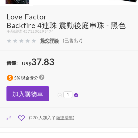
Love Factor
Backfire 4連珠 震動後庭串珠 - 黑色
產品編號 4573200293474
提交評論
(已售出7)
37.83
價錢:
US$
5% 現金獎分
加入購物車
(
270
人加入了
願望清單
)