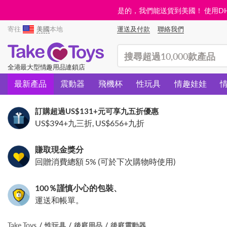
是的，我們能送貨到美國！ 使用DHL需
寄往
美國
本地
運送及付款
聯絡我們
(search)
全港最大型情趣用品連鎖店
最新產品
震動器
飛機杯
性玩具
情趣娃娃
訂購超過
US$131
+元可享九五折優惠
US$394
+九三折,
US$656
+九折
賺取現金獎分
回贈消費總額 5% (可於下次購物時使用)
100％謹慎小心的包裝、
運送和帳單。
Take Toys
性玩具
後庭用品
後庭震動器