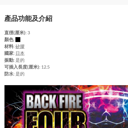
產品功能及介紹
直徑(厘米)
: 3
顏色
:
材料
:
矽膠
國家
:
日本
振動
: 是的
可插入長度(厘米)
: 12.5
防水
: 是的