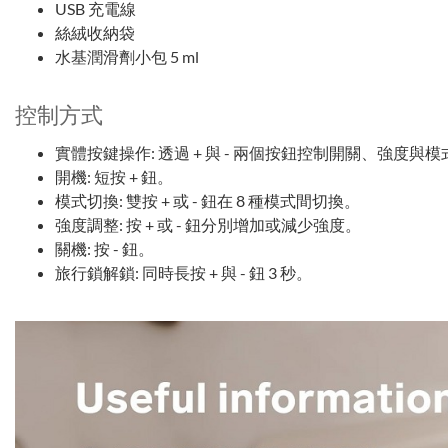
USB 充電線
絲絨收納袋
水基潤滑劑小包 5 ml
控制方式
實體按鍵操作: 透過 + 與 - 兩個按鈕控制開關、強度與模
開機: 短按 + 鈕。
模式切換: 雙按 + 或 - 鈕在 8 種模式間切換。
強度調整: 按 + 或 - 鈕分別增加或減少強度。
關機: 按 - 鈕。
旅行鎖解鎖: 同時長按 + 與 - 鈕 3 秒。