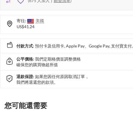
(
675
人加入了
願望清單
)
寄往:
美國
US$41.24
付款方式
: 預付卡及信用卡, Apple Pay、Google Pay, 支付寶
公平價格:
我們定期格價並調整價格
確保您的購買物超所值
退款保證:
如果您因任何原因取消訂單，
我們將退還您的款項。
您可能還需要