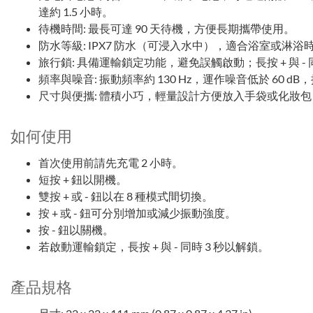
達約 1.5 小時。
待機時間: 最長可達 90 天待機，方便長期攜帶使用。
防水等級: IPX7 防水（可浸入水中），適合浴室或淋浴
旅行鎖: 具備運輸鎖定功能，避免誤觸啟動；長按 + 與 - 
頻率與噪音: 振動頻率約 130 Hz，運作噪音低於 60 
尺寸與便攜: 體積小巧，輕量設計方便放入手袋或化妝
如何使用
首次使用前請先充電 2 小時。
短按 + 鈕以開機。
雙按 + 或 - 鈕以在 8 種模式間切換。
按 + 或 - 鈕可分別增加或減少振動強度。
按 - 鈕以關機。
若啟動運輸鎖定，長按 + 與 - 同時 3 秒以解鎖。
產品規格