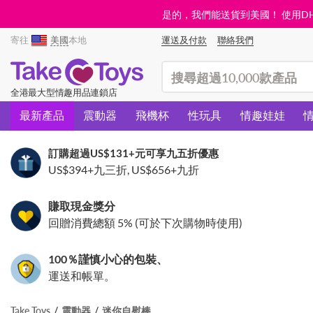
是的，我們能送貨到美國！ 使用DHL需
寄往
美國
本地
運送及付款
聯絡我們
(search)
全港最大型情趣用品連鎖店
最新產品
震動器
飛機杯
性玩具
情趣娃娃
訂購超過
US$131
+元可享九五折優惠
US$394
+九三折,
US$656
+九折
賺取現金獎分
回贈消費總額 5% (可於下次購物時使用)
100％謹慎小心的包裝、
運送和帳單。
Take Toys
震動器
迷你自慰棒