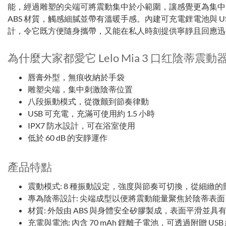
能，經過雕塑的尖端可將震動集中於小範圍，讓感覺更為集中
ABS 材質，觸感細膩並帶有溫暖手感。內建可充電鋰電池與 USB
計，令它既方便隨身攜帶，又能在私人時刻提供寧靜且回應迅
為什麼大家都愛它 Lelo Mia 3 口红陰蒂震動
唇膏外型，無痕收納於手袋
雕塑尖端，集中刺激陰蒂位置
八段振動模式，從微颤到節奏律動
USB 可充電，充滿可使用約 1.5 小時
IPX7 防水設計，可在浴室使用
低於 60 dB 的安靜運作
產品特點
震動模式: 8 種振動設定，強度與節奏可切換，從細緻
專為陰蒂設計: 尖端成型以便將震動能量聚焦於陰蒂表
材質: 外殼由 ABS 與身體安全矽膠製成，表面平滑並
充電與電池: 內含 70 mAh 鋰離子電池，可透過附贈 U