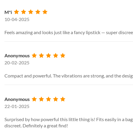
M*i
10-04-2025
Feels amazing and looks just like a fancy lipstick — super discree
Anonymous
20-02-2025
Compact and powerful. The vibrations are strong, and the design 
Anonymous
22-01-2025
Surprised by how powerful this little thing is! Fits easily in a ba
discreet. Definitely a great find!