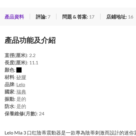
產品資料
評論:
7
問題 & 答案:
17
店鋪地址:
16
產品功能及介紹
直徑(厘米)
: 2.2
長度(厘米)
: 11.1
顏色
:
材料
:
矽膠
品牌
:
Lelo
國家
:
瑞典
振動
: 是的
防水
: 是的
保養維修(月數)
: 24
Lelo Mia 3 口红陰蒂震動器是一款專為陰蒂刺激而設計