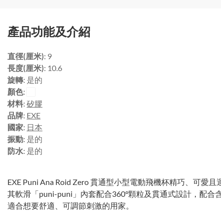
產品功能及介紹
直徑(厘米)
: 9
長度(厘米)
: 10.6
旋轉
: 是的
顏色
:
材料
:
矽膠
品牌
:
EXE
國家
:
日本
振動
: 是的
防水
: 是的
EXE Puni Ana Roid Zero 貫通型小型電動飛機杯精
其軟滑「puni-puni」內套配合360°顆粒及貫通式設計，
適合想要舒適、可調節刺激的用家。