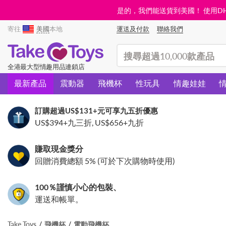
是的，我們能送貨到美國！ 使用DHL需
寄往
美國
本地
運送及付款
聯絡我們
(search)
全港最大型情趣用品連鎖店
最新產品
震動器
飛機杯
性玩具
情趣娃娃
訂購超過
US$131
+元可享九五折優惠
US$394
+九三折,
US$656
+九折
賺取現金獎分
回贈消費總額 5% (可於下次購物時使用)
100％謹慎小心的包裝、
運送和帳單。
Take Toys
飛機杯
電動飛機杯