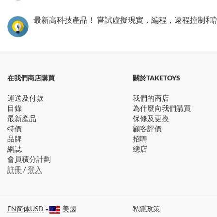
最新高科技產品！ 嘗試虛擬現實，編程，遠程控制和
在我們商店購買
關於TAKETOYS
運送及付款
我們的商店
目錄
為什麼向我們購買
最新產品
保修及更換
特價
顧客評價
品牌
招聘
網誌
總店
會員積分計劃
註冊
/
登入
EN
简体
USD
美國
私隱政策