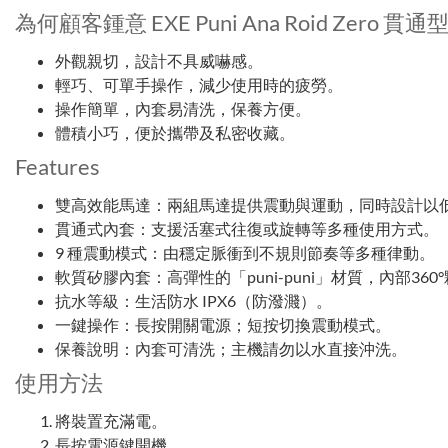
為何顧客鍾意 EXE Puni Ana Roid Zero
外觀親切，設計不具威嚇感。
輕巧、可單手操作，減少使用時的疲勞。
操作簡單，內套易清洗，保養方便。
體積小巧，便於攜帶及私密收藏。
Features
雙高效能馬達：兩組馬達提供震動與運動，同時設計以
貫通式內套：支援活塞式往復或旋轉等多種使用方式。
9 種震動模式：由穩定脈衝到不規則節奏等多種律動。
軟質矽膠內套：高彈性的「puni-puni」材質，內部36
抗水等級：生活防水 IPX6（防潑濺）。
一鍵操作：長按開關電源；短按切換震動模式。
保養說明：內套可清洗；主機請勿以水直接沖洗。
使用方法
將裝置充滿電。
長按電源鍵開機。