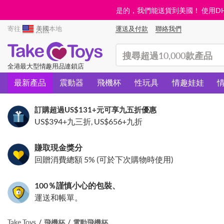
是的，我們能送貨到美國！ 使用DHL需
寄往
美國
本地
運送及付款
聯絡我們
(search)
全港最大型情趣用品連鎖店
最新產品
震動器
飛機杯
性玩具
情趣娃娃
訂購超過
US$131
+元可享九五折優惠
US$394
+九三折,
US$656
+九折
賺取現金獎分
回贈消費總額 5% (可於下次購物時使用)
100％謹慎小心的包裝、
運送和帳單。
Take Toys
飛機杯
電動飛機杯