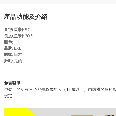
產品功能及介紹
直徑(厘米)
: 9.2
長度(厘米)
: 30.5
顏色
:
品牌
:
EXE
國家
:
日本
振動
: 是的
免責聲明:
包裝上的所有角色都是為成年人（18 歲以上）由虛構的藝術
規定