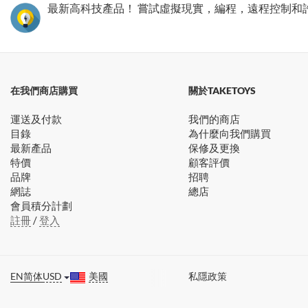
最新高科技產品！ 嘗試虛擬現實，編程，遠程控制和
在我們商店購買
關於TAKETOYS
運送及付款
我們的商店
目錄
為什麼向我們購買
最新產品
保修及更換
特價
顧客評價
品牌
招聘
網誌
總店
會員積分計劃
註冊
/
登入
EN
简体
USD
美國
私隱政策