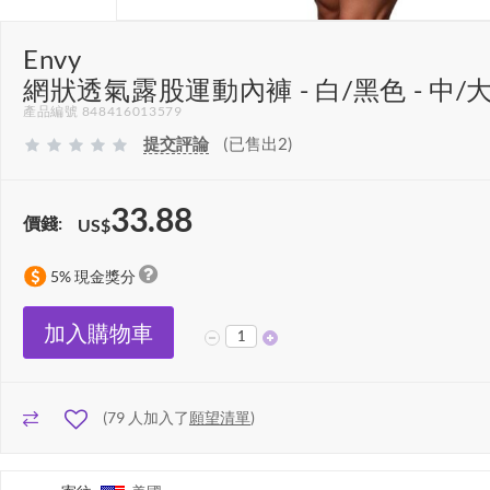
Envy
網狀透氣露股運動內褲 - 白/黑色 - 中/
產品編號 848416013579
提交評論
(已售出2)
33.88
價錢:
US$
5% 現金獎分
加入購物車
(
79
人加入了
願望清單
)