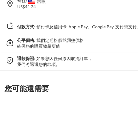
寄往:
美國
US$41.24
付款方式
: 預付卡及信用卡, Apple Pay、Google Pay, 支付寶
公平價格:
我們定期格價並調整價格
確保您的購買物超所值
退款保證:
如果您因任何原因取消訂單，
我們將退還您的款項。
您可能還需要