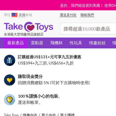
是的，我們能送貨到美國！ 使用DHL需
寄往
美國
本地
運送及付款
聯絡我們
(search)
全港最大型情趣用品連鎖店
最新產品
震動器
飛機杯
性玩具
情趣娃娃
訂購超過
US$131
+元可享九五折優惠
US$394
+九三折,
US$656
+九折
賺取現金獎分
回贈消費總額 5% (可於下次購物時使用)
100％謹慎小心的包裝、
運送和帳單。
Take Toys
情趣內衣
男士內衣
男士護檔