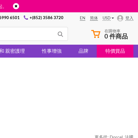
起。
 6990 6501
+(852) 3586 3720
USD
登入
EN
简体
在購物車
0 件商品
 和 親密護理
性事增強
品牌
特價貨品
更多從:
Dorcel
,
法國