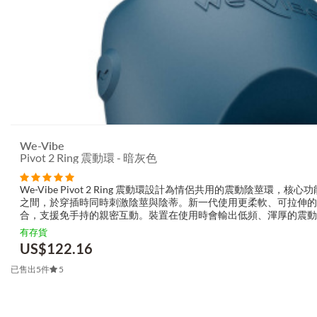
We-Vibe
Pivot 2 Ring 震動環 - 暗灰色
We-Vibe Pivot 2 Ring 震動環設計為情侶共用的震動陰莖環
之間，於穿插時同時刺激陰莖與陰蒂。新一代使用更柔軟、可拉伸
合，支援免手持的親密互動。裝置在使用時會輸出低頻、渾厚的震
有簡單...
有存貨
US$
122.16
已售出5件
5