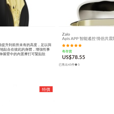
Zalo
Apis APP 智能遙控 情侶共
愛體驗提升到前所未有的高度，足以與
適地貼合在彼此的身體，增強性事
有存貨
，其伸展臂中的內置摩打可緊貼陰
US$
78.55
已售出45件
5