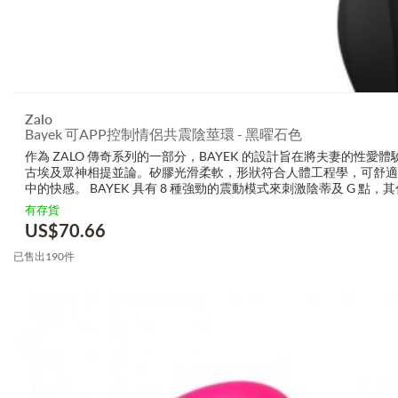
Zalo
Bayek 可APP控制情侶共震陰莖環 - 黑曜石色
作為 ZALO 傳奇系列的一部分，BAYEK 的設計旨在將夫妻的性
古埃及眾神相提並論。矽膠光滑柔軟，形狀符合人體工程學，可舒
中的快感。 BAYEK 具有 8 種強勁的震動模式來刺激陰蒂及 G 點
莖，更...
有存貨
US$
70.66
已售出190件