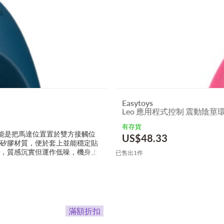
Easytoys
Leo 應用程式控制 震動陰莖環
有存貨
，核心功能是把馬達位置置於雙方接觸位
US$
48.33
的矽膠材質，便於套上並能穩定貼
動，質感沉實但運作低噪，機身上
已售出1件