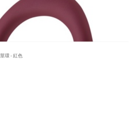
式陰莖環 - 紅色