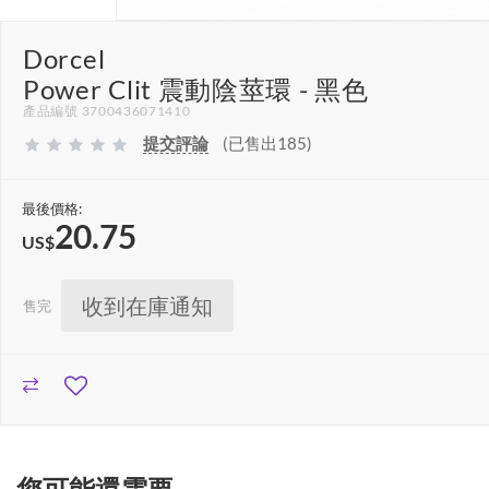
Dorcel
Power Clit 震動陰莖環 - 黑色
產品編號 3700436071410
提交評論
(已售出185)
最後價格:
20.75
US$
收到在庫通知
售完
您可能還需要