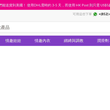
能送貨到美國！ 使用DHL需時約 3-5 天，而使用 HK Post 則只需
US$5
可用這些下單
+(852)
情趣娃娃
情趣內衣
綁縛與調教
潤滑劑