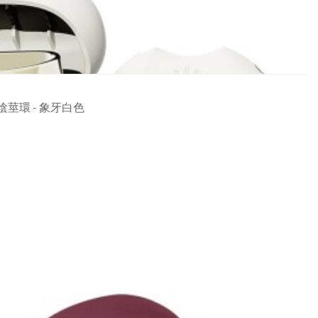
震陰莖環 - 象牙白色