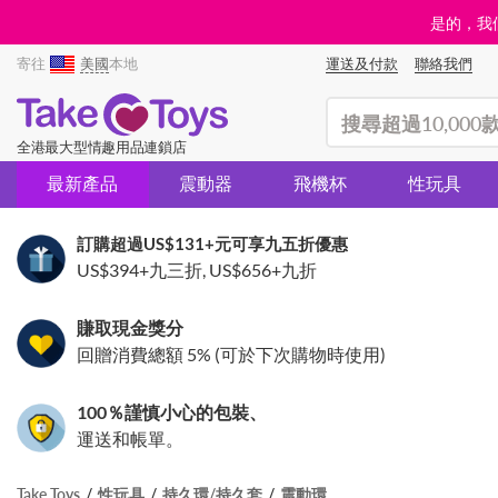
是的，我們
寄往
美國
本地
運送及付款
聯絡我們
(search)
全港最大型情趣用品連鎖店
最新產品
震動器
飛機杯
性玩具
訂購超過
US$131
+元可享九五折優惠
US$394
+九三折,
US$656
+九折
賺取現金獎分
回贈消費總額 5% (可於下次購物時使用)
100％謹慎小心的包裝、
運送和帳單。
Take Toys
性玩具
持久環/持久套
震動環