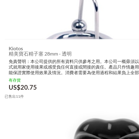
Kiotos
精美寶石精子塞 28mm - 透明
免責聲明：本公司提供的所有資料只供參考之用。本公司一概毋須以
式就用家使用後果或感受負任何直接或間接的責任。產品只作情趣用
能保證實際使用效果及情況。消費者需要為使用過程和結果負上全部
生產商無需要以任何方式為任何直接或間接的失誤負責，包括但不限
有存貨
的損毀，受傷或者任何傷害。
US$
20.75
已售出11件