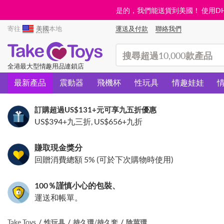
是的，我們能送貨到美國！ 使用DHL需
寄往
美國
本地
運送及付款
聯絡我們
(search)
全港最大型情趣用品連鎖店
最新產品
震動器
飛機杯
性玩具
情趣娃娃
訂購超過
US$131
+元可享九五折優惠
US$394
+九三折,
US$656
+九折
賺取現金獎分
回贈消費總額 5% (可於下次購物時使用)
100％謹慎小心的包裝、
運送和帳單。
Take Toys
性玩具
持久環/持久套
陰莖環