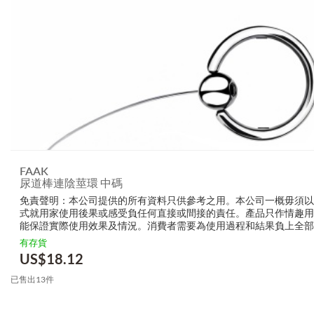
FAAK
尿道棒連陰莖環 中碼
免責聲明：本公司提供的所有資料只供參考之用。本公司一概毋須以
式就用家使用後果或感受負任何直接或間接的責任。產品只作情趣用
能保證實際使用效果及情況。消費者需要為使用過程和結果負上全部
生產商無需要以任何方式為任何直接或間接的失誤負責，包括但不限
有存貨
的損毀，受傷或者任何傷害。
US$
18.12
已售出13件