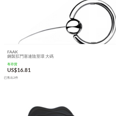
FAAK
鋼製肛門塞連陰莖環 大碼
有存貨
US$
16.81
已售出2件