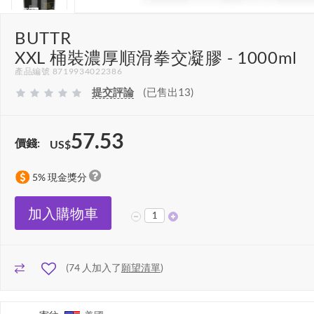
BUTTR
XXL 桶裝濃厚順滑拳交凝膠 - 1000ml
產品編號 8719934022386
提交評論
(已售出13)
57.53
價錢:
US$
5% 現金獎分
加入購物車
(
74
人加入了
願望清單
)