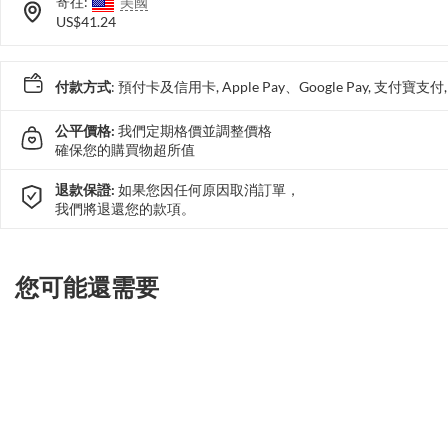
寄往:
美國
US$41.24
付款方式
: 預付卡及信用卡, Apple Pay、Google Pay, 支付寶
公平價格:
我們定期格價並調整價格
確保您的購買物超所值
退款保證:
如果您因任何原因取消訂單，
我們將退還您的款項。
您可能還需要