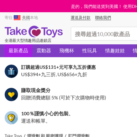
是的，我們能送貨到美國！ 使用DHL需
寄往
美國
本地
運送及付款
聯絡我們
(search)
全港最大型情趣用品連鎖店
最新產品
震動器
飛機杯
性玩具
情趣娃娃
訂購超過
US$131
+元可享九五折優惠
US$394
+九三折,
US$656
+九折
賺取現金獎分
回贈消費總額 5% (可於下次購物時使用)
100％謹慎小心的包裝、
運送和帳單。
Take Toys
潤滑劑 和 親密護理
肛門潤滑劑