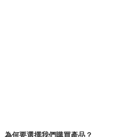
3.151786139751
為何要選擇我們購買產品？