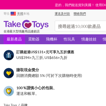
是的，我們能送貨到美國！ 使用DHL需
寄往
美國
本地
運送及付款
聯絡我們
(search)
全港最大型情趣用品連鎖店
最新產品
震動器
飛機杯
性玩具
情趣娃娃
訂購超過
US$131
+元可享九五折優惠
US$394
+九三折,
US$656
+九折
賺取現金獎分
回贈消費總額 5% (可於下次購物時使用)
100％謹慎小心的包裝、
運送和帳單。
Take Toys
品牌