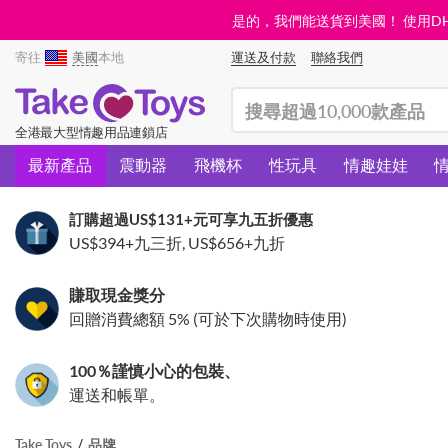
是的，我們能送貨到美國！ 使用DHL需
寄往
美國
本地
運送及付款
聯絡我們
(search)
全港最大型情趣用品連鎖店
最新產品
震動器
飛機杯
性玩具
情趣娃娃
訂購超過
US$131
+元可享九五折優惠
US$394
+九三折,
US$656
+九折
賺取現金獎分
回贈消費總額 5% (可於下次購物時使用)
100％謹慎小心的包裝、
運送和帳單。
Take Toys
品牌