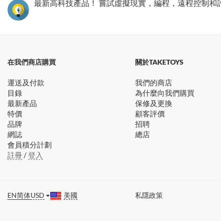
最新高科技產品！ 嘗試虛擬現實，編程，遠程控制和
在我們商店購買
關於TAKETOYS
運送及付款
我們的商店
目錄
為什麼向我們購買
最新產品
保修及更換
特價
顧客評價
品牌
招聘
網誌
總店
會員積分計劃
註冊
/
登入
EN
简体
USD
美國
私隱政策