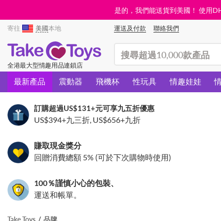
是的，我們能送貨到美國！ 使用DHL需
寄往
美國
本地
運送及付款
聯絡我們
(search)
全港最大型情趣用品連鎖店
最新產品
震動器
飛機杯
性玩具
情趣娃娃
訂購超過
US$131
+元可享九五折優惠
US$394
+九三折,
US$656
+九折
賺取現金獎分
回贈消費總額 5% (可於下次購物時使用)
100％謹慎小心的包裝、
運送和帳單。
Take Toys
品牌