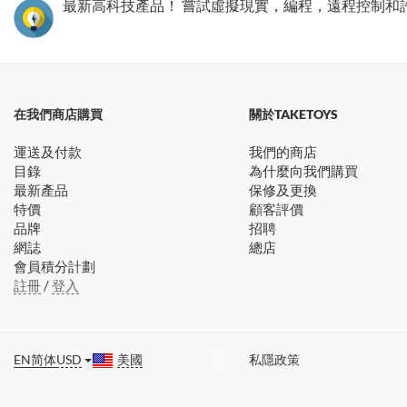
最新高科技產品！ 嘗試虛擬現實，編程，遠程控制和
在我們商店購買
關於TAKETOYS
運送及付款
我們的商店
目錄
為什麼向我們購買
最新產品
保修及更換
特價
顧客評價
品牌
招聘
網誌
總店
會員積分計劃
註冊
/
登入
EN
简体
USD
美國
私隱政策