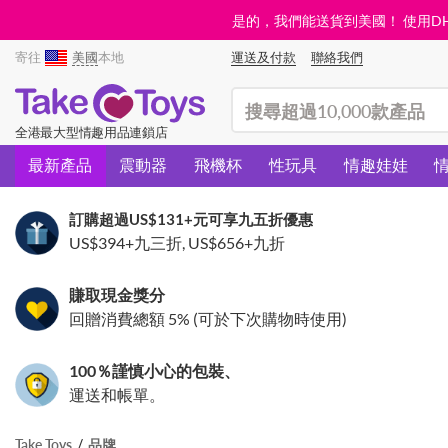
是的，我們能送貨到美國！ 使用DHL需
寄往
美國
本地
運送及付款
聯絡我們
(search)
全港最大型情趣用品連鎖店
最新產品
震動器
飛機杯
性玩具
情趣娃娃
訂購超過
US$131
+元可享九五折優惠
US$394
+九三折,
US$656
+九折
賺取現金獎分
回贈消費總額 5% (可於下次購物時使用)
100％謹慎小心的包裝、
運送和帳單。
Take Toys
品牌