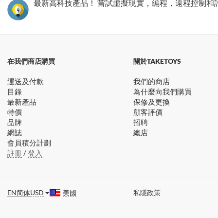
最新高科技產品！ 嘗試虛擬現實，編程，遠程控制和
在我們商店購買
關於TAKETOYS
運送及付款
我們的商店
目錄
為什麼向我們購買
最新產品
保修及更換
特價
顧客評價
品牌
招聘
網誌
總店
會員積分計劃
註冊
/
登入
EN
简体
USD
美國
私隱政策