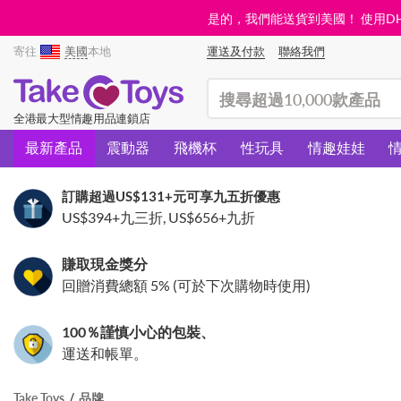
是的，我們能送貨到美國！ 使用DHL需
寄往
美國
本地
運送及付款
聯絡我們
(search)
全港最大型情趣用品連鎖店
最新產品
震動器
飛機杯
性玩具
情趣娃娃
訂購超過
US$131
+元可享九五折優惠
US$394
+九三折,
US$656
+九折
賺取現金獎分
回贈消費總額 5% (可於下次購物時使用)
100％謹慎小心的包裝、
運送和帳單。
Take Toys
品牌