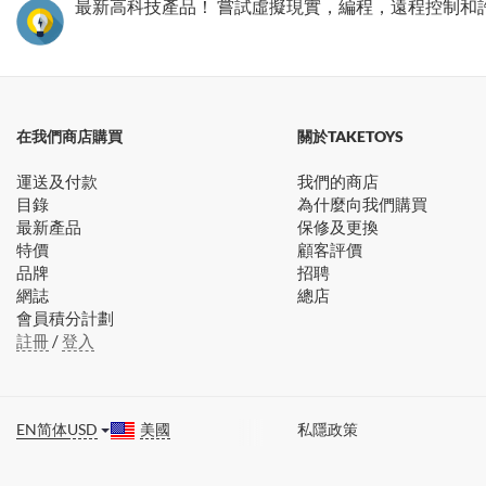
最新高科技產品！ 嘗試虛擬現實，編程，遠程控制和
在我們商店購買
關於TAKETOYS
運送及付款
我們的商店
目錄
為什麼向我們購買
最新產品
保修及更換
特價
顧客評價
品牌
招聘
網誌
總店
會員積分計劃
註冊
/
登入
EN
简体
USD
美國
私隱政策