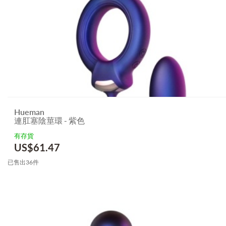
Hueman
連肛塞陰莖環 - 紫色
有存貨
US$
61.47
已售出36件