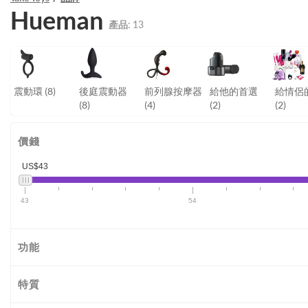
Hueman
產品:
13
震動環
(8)
後庭震動器
前列腺按摩器
給他的首選
給情侶
(8)
(4)
(2)
(2)
價錢
US$43
43
54
功能
特質