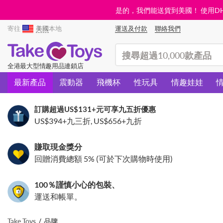
是的，我們能送貨到美國！ 使用DHL需
寄往
美國
本地
運送及付款
聯絡我們
(search)
全港最大型情趣用品連鎖店
最新產品
震動器
飛機杯
性玩具
情趣娃娃
訂購超過
US$131
+元可享九五折優惠
US$394
+九三折,
US$656
+九折
賺取現金獎分
回贈消費總額 5% (可於下次購物時使用)
100％謹慎小心的包裝、
運送和帳單。
Take Toys
品牌