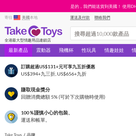
是的，我們能送貨到美國！ 使用DHL需
寄往
美國
本地
運送及付款
聯絡我們
(search)
全港最大型情趣用品連鎖店
最新產品
震動器
飛機杯
性玩具
情趣娃娃
訂購超過
US$131
+元可享九五折優惠
US$394
+九三折,
US$656
+九折
賺取現金獎分
回贈消費總額 5% (可於下次購物時使用)
100％謹慎小心的包裝、
運送和帳單。
Take Toys
品牌