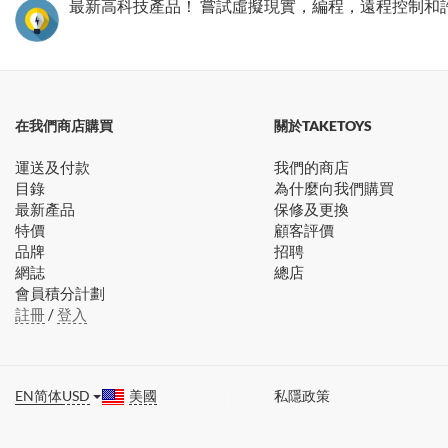
最新高科技產品！ 嘗試虛擬現實，編程，遠程控制和
在我們商店購買
關於TAKETOYS
運送及付款
我們的商店
目錄
為什麼向我們購買
最新產品
保修及更換
特價
顧客評價
品牌
招聘
網誌
總店
會員積分計劃
註冊
/
登入
EN
简体
USD
美國
私隱政策