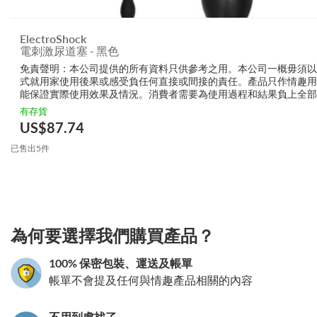
ElectroShock
電刺激尿道塞 - 黑色
免責聲明：本公司提供的所有資料只供參考之用。本公司一概毋須以
式就用家使用後果或感受負任何直接或間接的責任。產品只作情趣用
能保證實際使用效果及情況。消費者需要為使用過程和結果負上全部
生產商無需要以任何方式為任何直接或間接的失誤負責，包括但不限
有存貨
的損毀，受傷或者任何傷害。
US$
87.74
已售出5件
3.151786056842
為何要選擇我們購買產品？
100% 保密包裝、運送及帳單
帳單不會提及任何與情趣產品相關的內容
不用到處找了