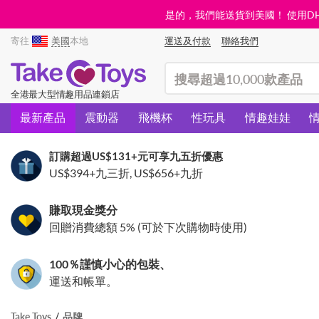
是的，我們能送貨到美國！ 使用DHL需
寄往
美國
本地
運送及付款
聯絡我們
(search)
全港最大型情趣用品連鎖店
最新產品
震動器
飛機杯
性玩具
情趣娃娃
訂購超過
US$131
+元可享九五折優惠
US$394
+九三折,
US$656
+九折
賺取現金獎分
回贈消費總額 5% (可於下次購物時使用)
100％謹慎小心的包裝、
運送和帳單。
Take Toys
品牌