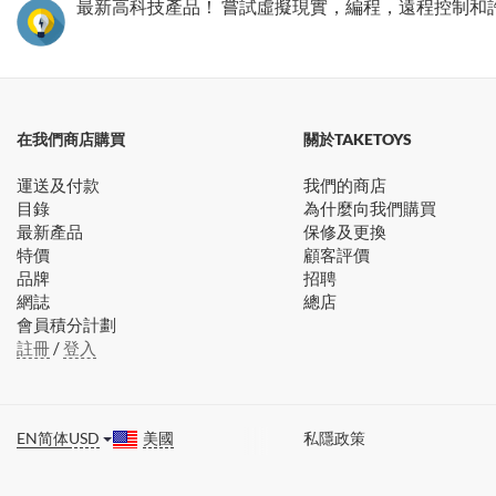
最新高科技產品！ 嘗試虛擬現實，編程，遠程控制和
在我們商店購買
關於TAKETOYS
運送及付款
我們的商店
目錄
為什麼向我們購買
最新產品
保修及更換
特價
顧客評價
品牌
招聘
網誌
總店
會員積分計劃
註冊
/
登入
EN
简体
USD
美國
私隱政策