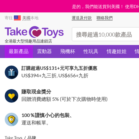
是的，我們能送貨到美國！ 使用DHL需
寄往
美國
本地
運送及付款
聯絡我們
(search)
全港最大型情趣用品連鎖店
最新產品
震動器
飛機杯
性玩具
情趣娃娃
訂購超過
US$131
+元可享九五折優惠
US$394
+九三折,
US$656
+九折
賺取現金獎分
回贈消費總額 5% (可於下次購物時使用)
100％謹慎小心的包裝、
運送和帳單。
Take Toys
品牌