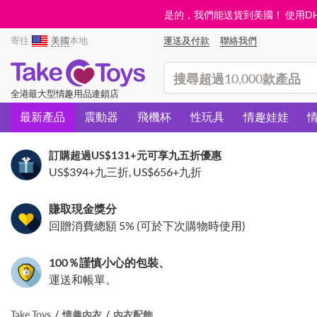
是的，我們能送貨到美國！ 使用DHL需
寄往
美國
本地
運送及付款
聯絡我們
(search)
全港最大型情趣用品連鎖店
最新產品
震動器
飛機杯
性玩具
情趣娃娃
訂購超過
US$131
+元可享九五折優惠
US$394
+九三折,
US$656
+九折
賺取現金獎分
回贈消費總額 5% (可於下次購物時使用)
100％謹慎小心的包裝、
運送和帳單。
Take Toys
情趣內衣
內衣配飾