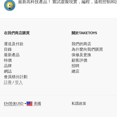
最新高科技產品！ 嘗試虛擬現實，編程，遠程控制和
在我們商店購買
關於TAKETOYS
運送及付款
我們的商店
目錄
為什麼向我們購買
最新產品
保修及更換
特價
顧客評價
品牌
招聘
網誌
總店
會員積分計劃
註冊
/
登入
EN
简体
USD
美國
私隱政策