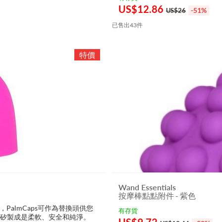
US$
12.86
-51%
US$26
已售出43件
Wand Essentials
按摩棒點點附件 - 紫色
，PalmCaps可作為替換頭供您
有存貨
矽製成是柔軟、安全和純淨。