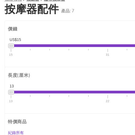
按摩器配件
產品:
7
價錢
US$15
15
31
長度(厘米)
13
13
22
特價商品
紀錄所有