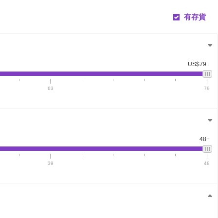
有存貨
US$79+
63
79
48+
39
48