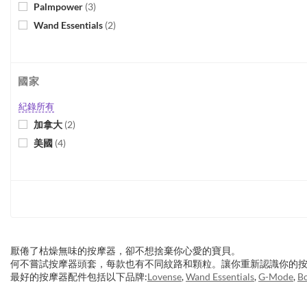
Palmpower
(
3
)
Wand Essentials
(
2
)
國家
紀錄所有
加拿大
(
2
)
美國
(
4
)
厭倦了枯燥無味的按摩器，卻不想捨棄你心愛的寶貝。
何不嘗試按摩器頭套，每款也有不同紋路和顆粒。讓你重新認識你的
最好的按摩器配件包括以下品牌:
Lovense
,
Wand Essentials
,
G-Mode
,
B