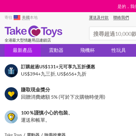
是的，我們
寄往
美國
本地
運送及付款
聯絡我們
(search)
全港最大型情趣用品連鎖店
最新產品
震動器
飛機杯
性玩具
訂購超過
US$131
+元可享九五折優惠
US$394
+九三折,
US$656
+九折
賺取現金獎分
回贈消費總額 5% (可於下次購物時使用)
100％謹慎小心的包裝、
運送和帳單。
Take Toys
震動器
陰蒂按摩器