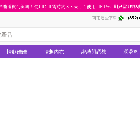
能送貨到美國！ 使用DHL需時約 3-5 天，而使用 HK Post 則只需
US$5
可用這些下單
+(852)
情趣娃娃
情趣內衣
綁縛與調教
潤滑劑