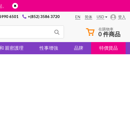
起。
 6990 6501
+(852) 3586 3720
USD
登入
EN
简体
在購物車
0 件商品
 和 親密護理
性事增強
品牌
特價貨品