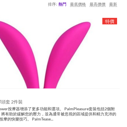
排序:
熱門
最底價格
最高價價
最新
矽膠頭套 2件裝
wer按摩器增添了更多功能和選項。 PalmPleasure套裝包括2個附
用時，將有助於緩解您的壓力，並為通常被忽視的區域提供和精力充沛的
摩的快樂技巧。 PalmTease...