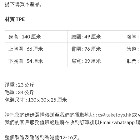
提下購買本產品。
材質 TPE
身高 : 140 厘米
腰圍 : 49 厘米
腳掌 :
上胸圍 : 66 厘米
臀圍 : 76 厘米
陰道 :
下胸圍 : 54 厘米
肩寬 : 29 厘米
肛門 :
淨重 : 23 公斤
毛重 : 34 公斤
包裝尺寸 : 130 x 30 x 25 厘米
請把您的娃娃選擇傳送至我們的電郵地址 :
cs@taketoys.hk
或 w
我們的客戶服務值班經理將在收到訂單後以Email/whatsap
整個製造及運送到香港需12-16天。