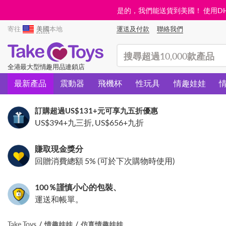
是的，我們能送貨到美國！ 使用DHL需
寄往
美國
本地
運送及付款
聯絡我們
(search)
全港最大型情趣用品連鎖店
最新產品
震動器
飛機杯
性玩具
情趣娃娃
訂購超過
US$131
+元可享九五折優惠
US$394
+九三折,
US$656
+九折
賺取現金獎分
回贈消費總額 5% (可於下次購物時使用)
100％謹慎小心的包裝、
運送和帳單。
Take Toys
情趣娃娃
仿真情趣娃娃