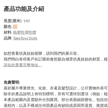
產品功能及介紹
長度(厘米)
: 140
顏色
:
材料
:
熱塑性彈性體
品牌
:
TakeToys Dolls
如想查看彷真娃娃樣辦，請到我們的展示室。
我們明白有些客戶在訂購前會想親自感受彷真娃娃的材質，樣
請在此查看完整地址。
免責聲明:
基於圖片專業燈光、化妝、衣著及髮型設計，公仔實物外表可
除非於產品說明上有特別標明，所有可選特別選項（例如：植
本產品範圍內及需額外分別購買。部分表面細節變化，包括但
過程內；以及不構成任何因產品有缺陷或原因而退貨、換貨或