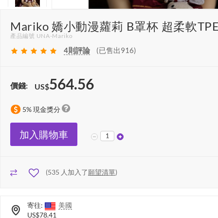
Mariko 嬌小動漫蘿莉 B罩杯 超柔軟TP
產品編號 UNA-Mariko
4
則評論
(已售出916)
564.56
價錢:
US$
5% 現金獎分
加入購物車
(
535
人加入了
願望清單
)
寄往:
美國
US$78.41