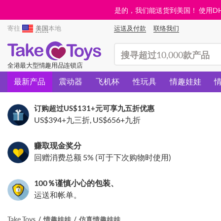
是的，我们能送货到美国！ 使用DHL需
寄往
美国
本地
运送及付款
联络我们
(search)
全港最大型情趣用品连锁店
最新产品
震动器
飞机杯
性玩具
情趣娃娃
订购超过
US$131
+元可享九五折优惠
US$394
+九三折,
US$656
+九折
赚取现金奖分
回赠消费总额 5% (可于下次购物时使用)
100％谨慎小心的包装、
运送和帐单。
Take Toys
情趣娃娃
仿真情趣娃娃