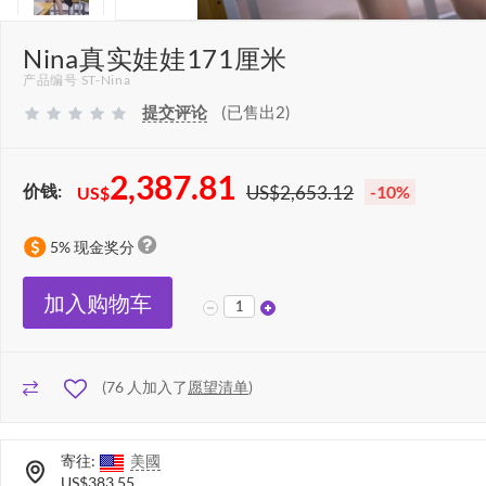
Nina真实娃娃171厘米
产品编号 ST-Nina
提交评论
(已售出2)
2,387.81
价钱:
US$2,653.12
-10%
US$
5% 现金奖分
加入购物车
(
76
人加入了
愿望清单
)
寄往:
美國
US$383.55