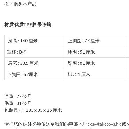
提下购买本产品。
材质 优质TPE胶 果冻胸
身高 : 140 厘米
上胸围 : 77 厘米
罩杯 : B杯
腰围 : 51 厘米
肩宽 : 33.5 厘米
臀围 : 81 厘米
下胸围 : 57厘米
脚 : 21 厘米
净重 : 27 公斤
毛重 : 31 公斤
包装尺寸 : 130 x 35 x 26 厘米
请把您的娃娃选项传送至我们的电邮地址 :
cs@taketoys.hk
或 w