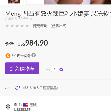
Meng 凹凸有致火辣巨乳小娇妻 果冻软
产品编号 TD-Meng
提交评论
(已售出9)
984.90
价钱:
US$
5% 现金奖分
加入购物车
(
53
人加入了
愿望清单
)
寄往:
美國
US$383.55