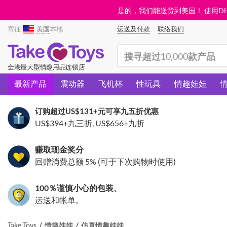
是的，我们能送货到美国！ 使用DHL需
寄往
美国
本地
运送及付款
联络我们
(search)
全港最大型情趣用品连锁店
最新产品
震动器
飞机杯
性玩具
情趣娃娃
订购超过
US$131
+元可享九五折优惠
US$394
+九三折,
US$656
+九折
赚取现金奖分
回赠消费总额 5% (可于下次购物时使用)
100％谨慎小心的包装、
运送和帐单。
Take Toys
情趣娃娃
仿真情趣娃娃