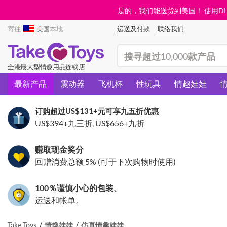
是的，我们能送货到美国！ 使用DHL需
寄往
美国
本地
运送及付款
联络我们
(search)
全港最大型情趣用品连锁店
最新产品
震动器
飞机杯
性玩具
情趣娃娃
订购超过
US$131
+元可享九五折优惠
US$394
+九三折,
US$656
+九折
赚取现金奖分
回赠消费总额 5% (可于下次购物时使用)
100％谨慎小心的包装、
运送和帐单。
Take Toys
情趣娃娃
仿真情趣娃娃