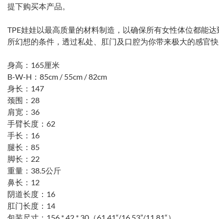
提下购买本产品。
TPE娃娃以最高质量的材料制造，以确保所有女性体位都能
所幻想的条件，透过私处、肛门及口腔为你带来极大的感官快
身高：165厘米
B-W-H：85cm / 55cm / 82cm
身长：147
颈围：28
肩宽：36
手臂长度：62
手长：16
腿长：85
脚长：22
重量：38.5公斤
鼻长：12
阴道长度：16
肛门长度：14
包装尺寸：156 * 42 * 30（61.41“/16.53”/11.81“）