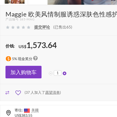
Maggie 欧美风情制服诱惑深肤色性感护
产品编号 165-MAG
提交评论
(已售出65)
1,573.64
价钱:
US$
5% 现金奖分
加入购物车
(
37
人加入了
愿望清单
)
寄往:
美國
US$383.55