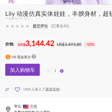
Lily 动漫仿真实体娃娃，丰腴身材，超软矽
产品编号 EX-Lily
提交评论
(已售出41)
3,144.42
价钱:
US$3,493.80
-10%
US$
5% 现金奖分
加入购物车
(
103
人加入了
愿望清单
)
寄往:
美國