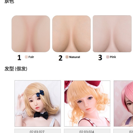
肤色
发型 (假发)