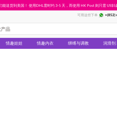
能送货到美国！ 使用DHL需时约 3-5 天，而使用 HK Post 则只需
US$5
可用这些下单
+(852)
情趣娃娃
情趣内衣
绑缚与调教
润滑剂