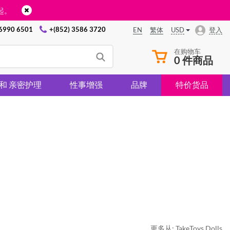
起。
 6990 6501
+(852) 3586 3720
USD
登入
EN
繁体
在购物车
0 件商品
 和 亲密护理
性事增强
品牌
特价货品
更多从:
TakeToys Dolls