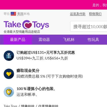
是的，我们
寄往
美国
本地
运送及付款
联络我们
(search)
全港最大型情趣用品连锁店
最新产品
震动器
飞机杯
性玩具
订购超过
US$131
+元可享九五折优惠
US$394
+九三折,
US$656
+九折
赚取现金奖分
回赠消费总额 5% (可于下次购物时使用)
100％谨慎小心的包装、
运送和帐单。
Take Toys
情趣娃娃
仿真情趣娃娃