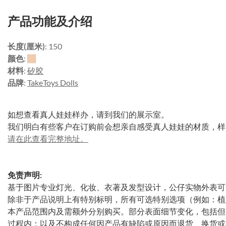
产品功能及介绍
长度(厘米)
: 150
颜色
:
材料
:
矽胶
品牌
:
TakeToys Dolls
如想查看真人娃娃样办，请到我们的展示室。
我们明白有些客户在订购前会想亲自感受真人娃娃的材质，样
请在此查看完整地址。
免责声明:
基于图片专业灯光、化妆、衣著及发型设计，公仔实物外表可
除非于产品说明上有特别标明，所有可选特别选项（例如：植
本产品范围内及需额外分别购买。部分表面细节变化，包括但
过程内；以及不构成任何因产品有缺陷或原因而退货、换货或