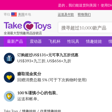
是的，我们能送货到美国！ 使用DHL需
寄往
美国
本地
运送及付款
联络我们
(search)
全港最大型情趣用品连锁店
最新产品
震动器
飞机杯
性玩具
情趣娃娃
订购超过
US$131
+元可享九五折优惠
US$393
+九三折,
US$656
+九折
赚取现金奖分
回赠消费总额 5% (可于下次购物时使用)
100％谨慎小心的包装、
运送和帐单。
Take Toys
情趣娃娃
仿真情趣娃娃