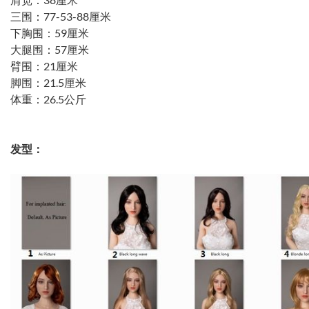
三围：77-53-88厘米
下胸围：59厘米
大腿围：57厘米
臂围：21厘米
脚围：21.5厘米
体重：26.5公斤
发型：