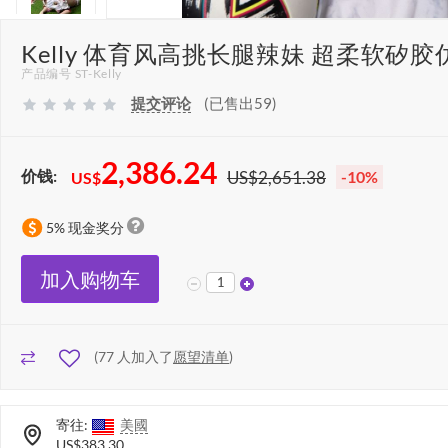
Kelly 体育风高挑长腿辣妹 超柔软矽胶仿
产品编号 ST-Kelly
提交评论
(已售出59)
2,386.24
价钱:
US$2,651.38
-10%
US$
5% 现金奖分
加入购物车
(
77
人加入了
愿望清单
)
寄往:
美國
US$383.30