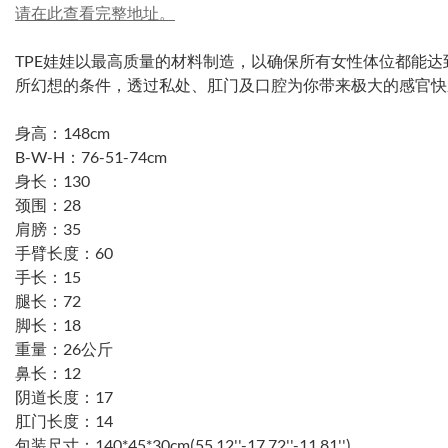
请在此查看完整地址。
TPE娃娃以最高质量的材料制造，以确保所有女性体位都能
所幻想的条件，透过私处、肛门及口腔为你带来极大的感官快
身高：148cm
B-W-H：76-51-74cm
身长：130
颈围：28
肩膀：35
手臂长度：60
手长：15
腿长：72
脚长：18
重量：26公斤
鼻长：12
阴道长度：17
肛门长度：14
包装尺寸：140*45*30cm(55.12''-17.72''-11.81'')