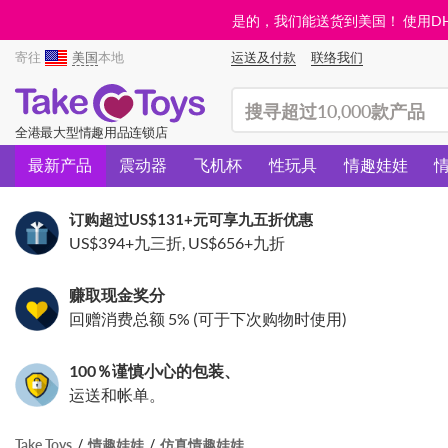
是的，我们能送货到美国！ 使用DHL需
寄往
美国
本地
运送及付款
联络我们
(search)
全港最大型情趣用品连锁店
最新产品
震动器
飞机杯
性玩具
情趣娃娃
订购超过
US$131
+元可享九五折优惠
US$394
+九三折,
US$656
+九折
赚取现金奖分
回赠消费总额 5% (可于下次购物时使用)
100％谨慎小心的包装、
运送和帐单。
Take Toys
情趣娃娃
仿真情趣娃娃