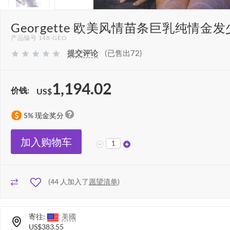
Georgette 欧美风情苗条巨乳纯情金发
产品编号 148-GEO
提交评论
(已售出72)
1,194.02
价钱:
US$
5% 现金奖分
加入购物车
(
44
人加入了
愿望清单
)
寄往:
美國
US$383.55